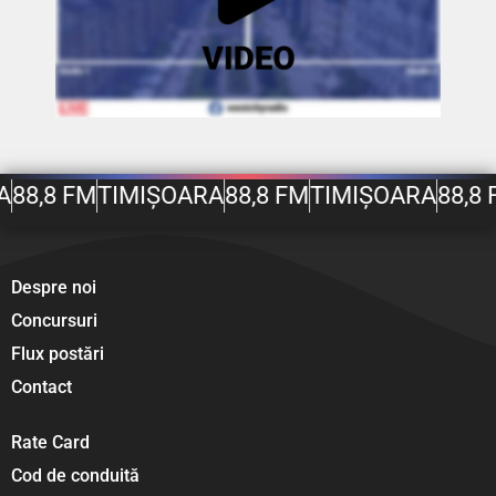
A
88,8 FM
TIMIȘOARA
88,8 FM
TIMIȘOARA
88,8 
Despre noi
Concursuri
Flux postări
Contact
Rate Card
Cod de conduită