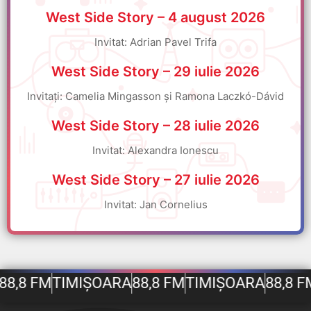
West Side Story – 4 august 2026
Invitat: Adrian Pavel Trifa
West Side Story – 29 iulie 2026
Invitați: Camelia Mingasson și Ramona Laczkó-Dávid
West Side Story – 28 iulie 2026
Invitat: Alexandra Ionescu
West Side Story – 27 iulie 2026
Invitat: Jan Cornelius
8,8 FM
TIMIȘOARA
88,8 FM
TIMIȘOARA
88,8 FM