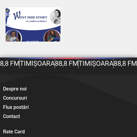
8,8 FM
TIMIȘOARA
88,8 FM
TIMIȘOARA
88,8 FM
Despre noi
Concursuri
Flux postări
Contact
Rate Card