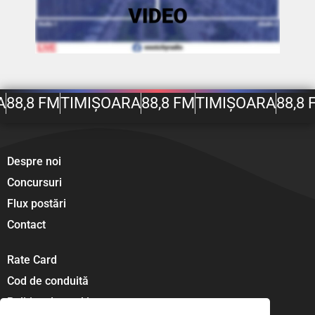
A
88,8 FM
TIMIȘOARA
88,8 FM
TIMIȘOARA
88,8 
Despre noi
Concursuri
Flux postări
Contact
Rate Card
Cod de conduită
Politica de cookies