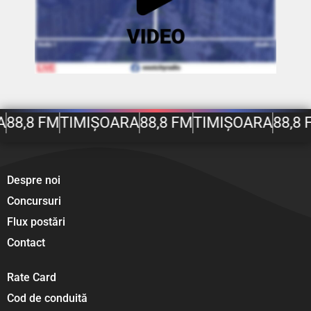
A
88,8 FM
TIMIȘOARA
88,8 FM
TIMIȘOARA
88,8 
Despre noi
Concursuri
Flux postări
Contact
Rate Card
Cod de conduită