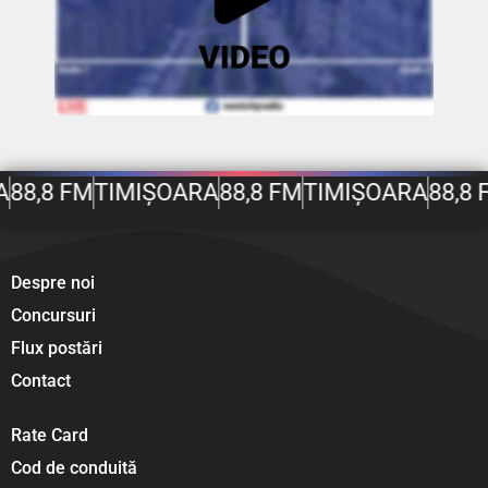
A
88,8 FM
TIMIȘOARA
88,8 FM
TIMIȘOARA
88,8 
Despre noi
Concursuri
Flux postări
Contact
Rate Card
Cod de conduită