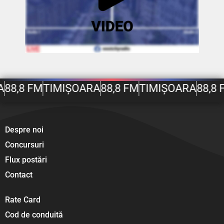
A
88,8 FM
TIMIȘOARA
88,8 FM
TIMIȘOARA
88,8 
Despre noi
Concursuri
Flux postări
Contact
Rate Card
Cod de conduită