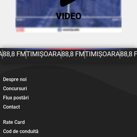
A
88,8 FM
TIMIȘOARA
88,8 FM
TIMIȘOARA
88,8 
Despre noi
Concursuri
Flux postări
Contact
Rate Card
Cod de conduită