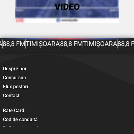
A
88,8 FM
TIMIȘOARA
88,8 FM
TIMIȘOARA
88,8 
Despre noi
Concursuri
Flux postări
Contact
Rate Card
Cod de conduită
Politica de cookies