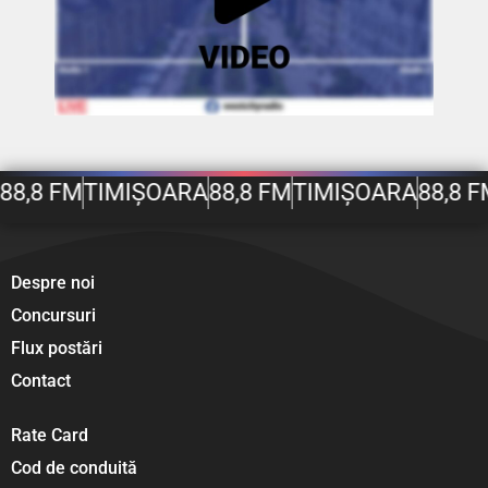
88,8 FM
TIMIȘOARA
88,8 FM
TIMIȘOARA
88,8 F
Despre noi
Concursuri
Flux postări
Contact
Rate Card
Cod de conduită