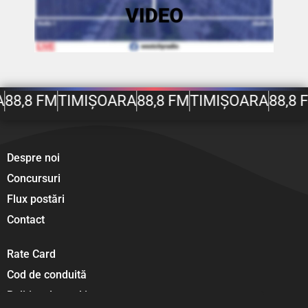
A
88,8 FM
TIMIȘOARA
88,8 FM
TIMIȘOARA
88,8 
Despre noi
Concursuri
Flux postări
Contact
Rate Card
Cod de conduită
Politica de cookies