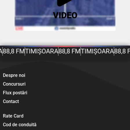
A
88,8 FM
TIMIȘOARA
88,8 FM
TIMIȘOARA
88,8 
Despre noi
Concursuri
Flux postări
Contact
Rate Card
Cod de conduită