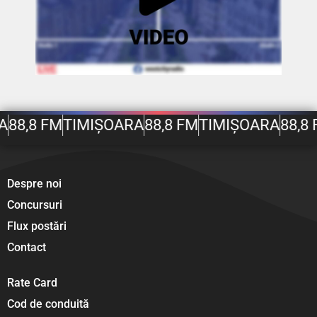
A
88,8 FM
TIMIȘOARA
88,8 FM
TIMIȘOARA
88,8
Despre noi
Concursuri
Flux postări
Contact
Rate Card
Cod de conduită