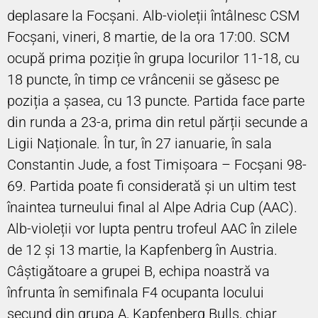
deplasare la Focșani. Alb-violeții întâlnesc CSM
Focșani, vineri, 8 martie, de la ora 17:00. SCM
ocupă prima poziție în grupa locurilor 11-18, cu
18 puncte, în timp ce vrâncenii se găsesc pe
poziția a șasea, cu 13 puncte. Partida face parte
din runda a 23-a, prima din retul părții secunde a
Ligii Naționale. În tur, în 27 ianuarie, în sala
Constantin Jude, a fost Timișoara – Focșani 98-
69. Partida poate fi considerată și un ultim test
înaintea turneului final al Alpe Adria Cup (AAC).
Alb-violeții vor lupta pentru trofeul AAC în zilele
de 12 și 13 martie, la Kapfenberg în Austria.
Câștigătoare a grupei B, echipa noastră va
înfrunta în semifinala F4 ocupanta locului
secund din grupa A, Kapfenberg Bulls, chiar