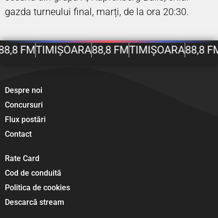
gazda turneului final, marți, de la ora 20:30.
,8 FM
TIMIȘOARA
88,8 FM
TIMIȘOARA
88,8 FM
Despre noi
Concursuri
Flux postări
Contact
Rate Card
Cod de conduită
Politica de cookies
Descarcă stream