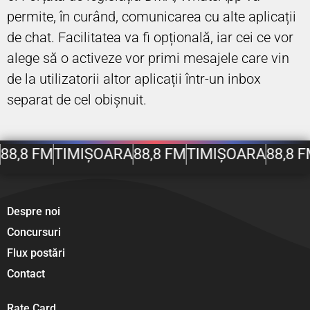
permite, în curând, comunicarea cu alte aplicații
de chat. Facilitatea va fi opțională, iar cei ce vor
alege să o activeze vor primi mesajele care vin
de la utilizatorii altor aplicații într-un inbox
separat de cel obișnuit.
88,8 FM
TIMIȘOARA
88,8 FM
TIMIȘOARA
88,8 F
Despre noi
Concursuri
Flux postări
Contact
Rate Card