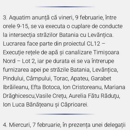
3. Aquatim anunță că vineri, 9 februarie, între
orele 9-15, se va executa o cuplare de conducte
la intersecția străzilor Batania cu Levănțica.
Lucrarea face parte din proiectul CL12 –
Execuție rețele de apă și canalizare Timișoara
Nord – Lot 2, iar pe durata ei se va întrerupe
furnizarea apei pe străzile Batania, Levănțica,
Pindului, Câmpului, Torac, Apateu, Garabet
Ibrăileanu, Efta Botoca, Ion Cristoreanu, Mariana
Drăghicescu,Vasile Crețu, Aurelia Fătu Răduţu,
Ion Luca Bănățeanu și Căprioarei.
4. Miercuri, 7 februarie, în prezența unei delegații