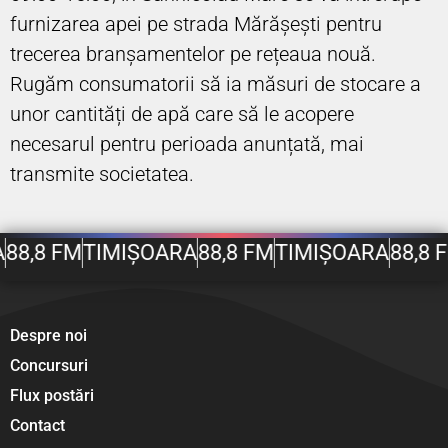
furnizarea apei pe strada Mărășești pentru
trecerea branșamentelor pe rețeaua nouă.
Rugăm consumatorii să ia măsuri de stocare a
unor cantități de apă care să le acopere
necesarul pentru perioada anunțată, mai
transmite societatea.
A
88,8 FM
TIMIȘOARA
88,8 FM
TIMIȘOARA
88,8 
Despre noi
Concursuri
Flux postări
Contact