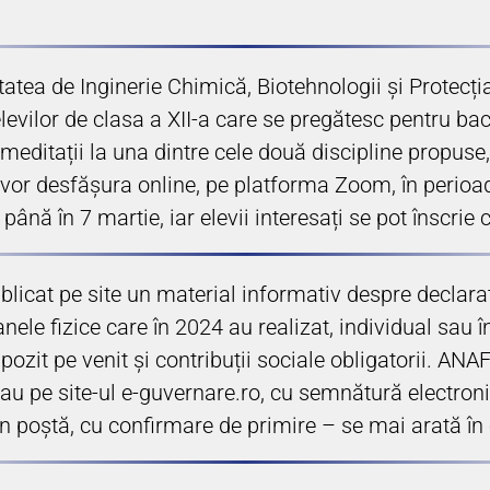
tatea de Inginerie Chimică, Biotehnologii și Protecț
elevilor de clasa a XII-a care se pregătesc pentru ba
 meditații la una dintre cele două discipline propus
 vor desfășura online, pe platforma Zoom, în perioa
e până în 7 martie, iar elevii interesați se pot înscr
blicat pe site un material informativ despre declar
le fizice care în 2024 au realizat, individual sau în
zit pe venit și contribuții sociale obligatorii. ANA
 sau pe site-ul e-guvernare.ro, cu semnătură electroni
prin poștă, cu confirmare de primire – se mai arată 