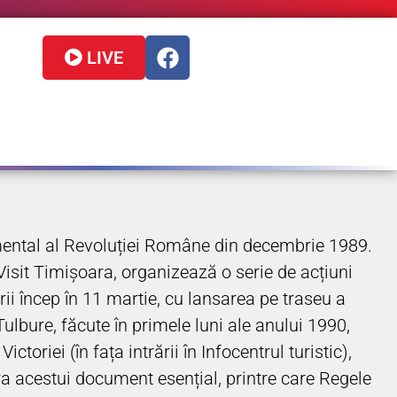
LIVE
mental al Revoluției Române din decembrie 1989.
sit Timișoara, organizează o serie de acțiuni
ii încep în 11 martie, cu lansarea pe traseu a
Tulbure, făcute în primele luni ale anului 1990,
toriei (în fața intrării în Infocentrul turistic),
ra acestui document esențial, printre care Regele