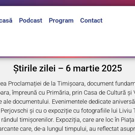
casă
Podcast
Program
Contact
Știrile zilei – 6 martie 2025
sarea Proclamației de la Timișoara, document funda
a, împreună cu Primăria, prin Casa de Cultură și Vi
are ale documentului. Evenimentele dedicate aniversăr
erjovschi și cu o expoziție cu fotografiile lui Liviu 
ndul timișorenilor. Expoziția, care are loc în Piața Vic
rcante care, de-a lungul timpului, au reflectat asup