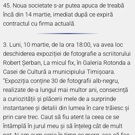
45. Noua societate s-ar putea apuca de treabă
încă din 14 martie, imediat după ce expiră
contractul cu firma actuală.
3. Luni, 10 martie, de la ora 18:00, va avea loc
deschiderea expoziției de fotografie a scriitorului
Robert Șerban, La micul fix, în Galeria Rotonda a
Casei de Cultură a municipiului Timișoara.
“Expoziția conține 30 de fotografii alb-negru,
realizate de-a lungul mai multor ani, consecință
a curiozității și plăcerii mele de a surprinde
instantanee și detalii din lumea în care trăiesc și
prin care trec. Caut să fiu atent la ceea ce se
întâmplă în jurul meu și să înțeleg cât de mult
pot. N-am cum scrie în timp ce merg, așa că fac