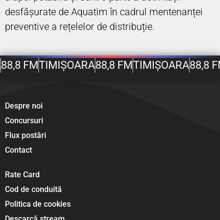
desfășurate de Aquatim în cadrul mentenanței
preventive a rețelelor de distribuție.
88,8 FM
TIMIȘOARA
88,8 FM
TIMIȘOARA
88,8 F
Despre noi
Concursuri
Flux postări
Contact
Rate Card
Cod de conduită
Politica de cookies
Descarcă stream