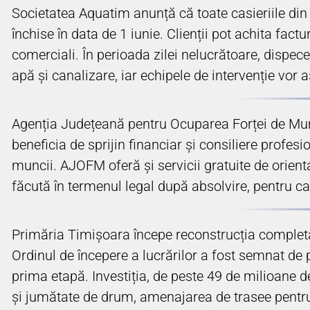
Societatea Aquatim anunță că toate casieriile din 
închise în data de 1 iunie. Clienții pot achita fact
comerciali. În perioada zilei nelucrătoare, dispe
apă și canalizare, iar echipele de intervenție vor
Agenția Județeană pentru Ocuparea Forței de Muncă
beneficia de sprijin financiar și consiliere profes
muncii. AJOFM oferă și servicii gratuite de orienta
făcută în termenul legal după absolvire, pentru ca t
Primăria Timișoara începe reconstrucția completă 
Ordinul de începere a lucrărilor a fost semnat de p
prima etapă. Investiția, de peste 49 de milioane d
și jumătate de drum, amenajarea de trasee pentru 