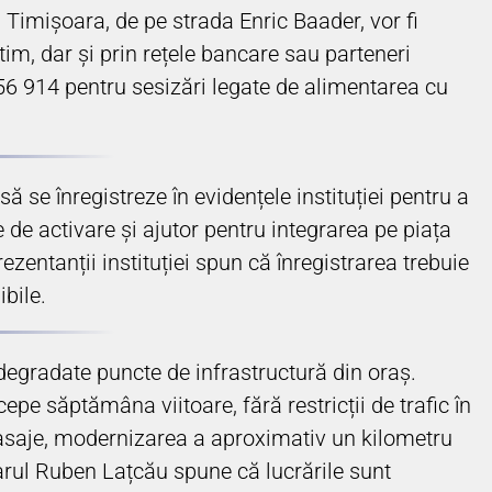
n Timișoara, de pe strada Enric Baader, vor fi
atim, dar și prin rețele bancare sau parteneri
56 914 pentru sesizări legate de alimentarea cu
se înregistreze în evidențele instituției pentru a
e de activare și ajutor pentru integrarea pe piața
zentanții instituției spun că înregistrarea trebuie
ibile.
degradate puncte de infrastructură din oraș.
epe săptămâna viitoare, fără restricții de trafic în
i pasaje, modernizarea a aproximativ un kilometru
arul Ruben Lațcău spune că lucrările sunt