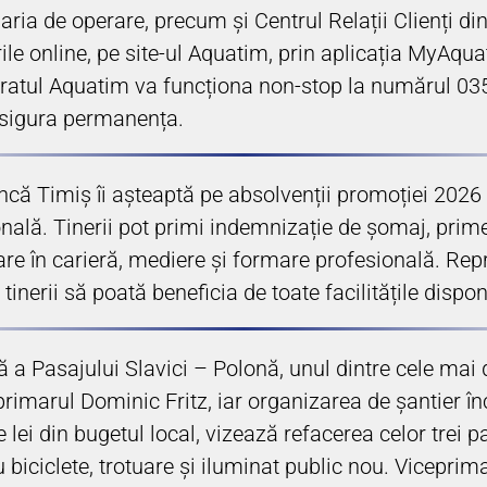
aria de operare, precum și Centrul Relații Clienți di
urile online, pe site-ul Aquatim, prin aplicația MyAqu
ceratul Aquatim va funcționa non-stop la numărul 03
 asigura permanența.
 Timiș îi așteaptă pe absolvenții promoției 2026 să 
ională. Tinerii pot primi indemnizație de șomaj, prim
re în carieră, mediere și formare profesională. Repre
inerii să poată beneficia de toate facilitățile dispon
a Pasajului Slavici – Polonă, unul dintre cele mai 
rimarul Dominic Fritz, iar organizarea de șantier înc
e lei din bugetul local, vizează refacerea celor tre
biciclete, trotuare și iluminat public nou. Viceprim