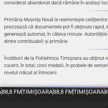
considerat abandonat dacă rămâne în același loc ce
Primăria Moșnița Nouă le reamintește cetățenilor c
precizează că documentele pot fi obținute rapid, i
generează automat, în câteva minute. Autoritățile s
dintre contribuabili și primărie.
Înotătorii de la Politehnica Timișoara au obținut 
cucerit, în total, cinci medalii, în probele de seni
nivelul ridicat al întrecerii.
88,8 FM
TIMIȘOARA
88,8 FM
TIMIȘOARA
8