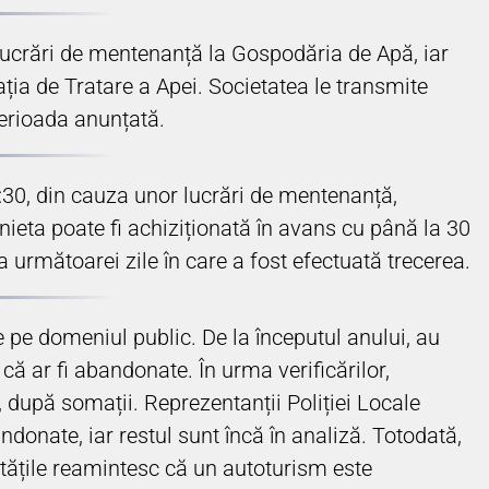
u lucrări de mentenanță la Gospodăria de Apă, iar
ația de Tratare a Apei. Societatea le transmite
perioada anunțată.
00:30, din cauza unor lucrări de mentenanță,
ieta poate fi achiziționată în avans cu până la 30
, a următoarei zile în care a fost efectuată trecerea.
e pe domeniul public. De la începutul anului, au
că ar fi abandonate. În urma verificărilor,
, după somații. Reprezentanții Poliției Locale
donate, iar restul sunt încă în analiză. Totodată,
ritățile reamintesc că un autoturism este