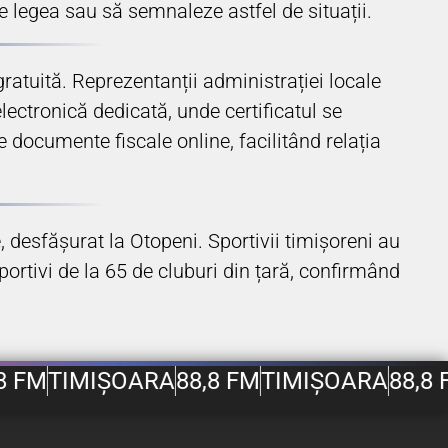
e legea sau să semnaleze astfel de situații.
gratuită. Reprezentanții administrației locale
lectronică dedicată, unde certificatul se
e documente fiscale online, facilitând relația
, desfășurat la Otopeni. Sportivii timișoreni au
sportivi de la 65 de cluburi din țară, confirmând
8 FM
TIMIȘOARA
88,8 FM
TIMIȘOARA
88,8 