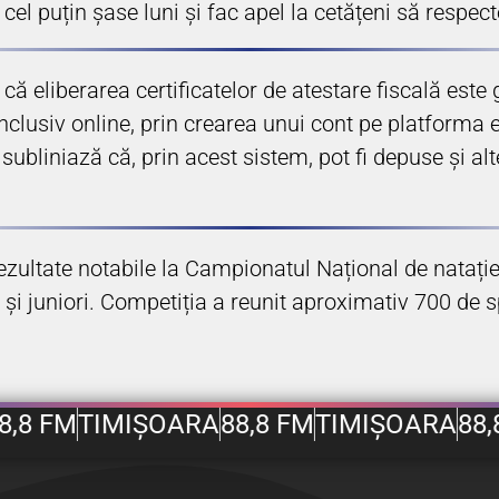
l puțin șase luni și fac apel la cetățeni să respect
ă eliberarea certificatelor de atestare fiscală este 
nclusiv online, prin crearea unui cont pe platforma e
ubliniază că, prin acest sistem, pot fi depuse și alt
rezultate notabile la Campionatul Național de natație
ori și juniori. Competiția a reunit aproximativ 700 de 
8,8 FM
TIMIȘOARA
88,8 FM
TIMIȘOARA
88,