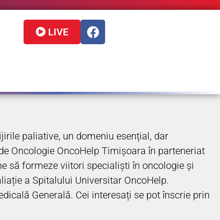
LIVE
rile paliative, un domeniu esențial, dar
l de Oncologie OncoHelp Timișoara în parteneriat
e să formeze viitori specialiști în oncologie și
aliație a Spitalului Universitar OncoHelp.
dicală Generală. Cei interesați se pot înscrie prin