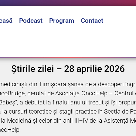
casă
Podcast
Program
Contact
Știrile zilei – 28 aprilie 2026
diciniști din Timișoara șansa de a descoperi îngriji
l OncoBridge, derulat de Asociația OncoHelp – Centru
beș”, a debutat la finalul anului trecut și își propun
la cursuri teoretice și stagii practice în Secția de P
 Medicină și celor din anii III–IV de la Asistență Me
OncoHelp.