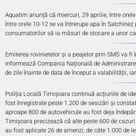
Aquatim anunță că miercuri, 29 aprilie, între orel
între orele 10-12 se va întrerupe apa în Satchinez
consumatorilor să ia măsuri de stocare a unor ca
Emiterea rovinietelor și a peajelor prin SMS va fi
informează Compania Națională de Administrare a I
de zile înainte de data de început a valabilității, i
Poliția Locală Timișoara continuă acțiunile de ide
fost înregistrate peste 1.200 de sesizări și const
aproape 800 de autovehicule au fost deja îndepărtat
Timișoara precizează că alte peste 600 de cazuri n
au fost aplicate 26 de amenzi, de câte 1.000 de le