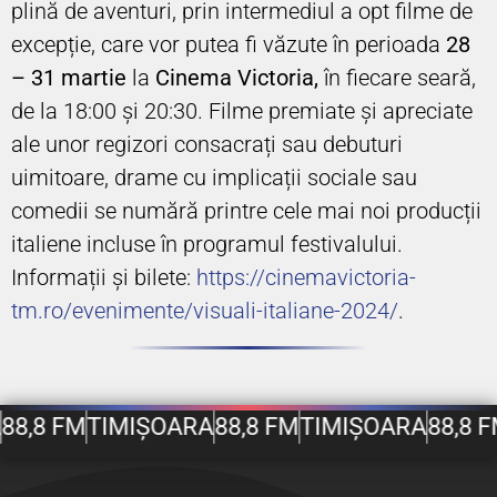
plină de aventuri, prin intermediul a opt filme de
excepție, care vor putea fi văzute în perioada
28
– 31 martie
la
Cinema Victoria,
în fiecare seară,
de la 18:00 și 20:30. Filme premiate și apreciate
ale unor regizori consacrați sau debuturi
uimitoare, drame cu implicații sociale sau
comedii se numără printre cele mai noi producții
italiene incluse în programul festivalului.
Informații și bilete:
https://cinemavictoria-
tm.ro/evenimente/visuali-italiane-2024/
.
8,8 FM
TIMIȘOARA
88,8 FM
TIMIȘOARA
88,8 FM