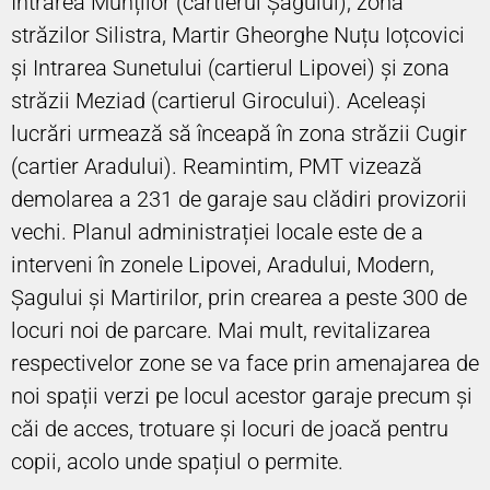
Intrarea Munților (cartierul Șagului), zona
străzilor Silistra, Martir Gheorghe Nuțu Ioțcovici
și Intrarea Sunetului (cartierul Lipovei) și zona
străzii Meziad (cartierul Girocului). Aceleași
lucrări urmează să înceapă în zona străzii Cugir
(cartier Aradului). Reamintim, PMT vizează
demolarea a 231 de garaje sau clădiri provizorii
vechi. Planul administrației locale este de a
interveni în zonele Lipovei, Aradului, Modern,
Șagului și Martirilor, prin crearea a peste 300 de
locuri noi de parcare. Mai mult, revitalizarea
respectivelor zone se va face prin amenajarea de
noi spații verzi pe locul acestor garaje precum și
căi de acces, trotuare și locuri de joacă pentru
copii, acolo unde spațiul o permite.