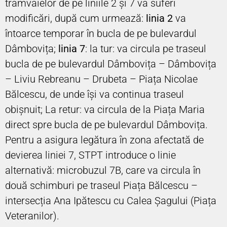
tramvaielor de pe liniile 2 și 7 va suferi
modificări, după cum urmează:
linia 2
va
întoarce temporar în bucla de pe bulevardul
Dâmbovița;
linia 7
: la tur: va circula pe traseul
bucla de pe bulevardul Dâmbovița – Dâmbovița
– Liviu Rebreanu – Drubeta – Piața Nicolae
Bălcescu, de unde își va continua traseul
obișnuit; La retur: va circula de la Piața Maria
direct spre bucla de pe bulevardul Dâmbovița.
Pentru a asigura legătura în zona afectată de
devierea liniei 7, STPT introduce o linie
alternativă: microbuzul 7B, care va circula în
două schimburi pe traseul Piața Bălcescu –
intersecția Ana Ipătescu cu Calea Șagului (Piața
Veteranilor).