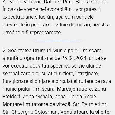
Al. Vaida Voievod, Daliei si Piața Badea Cârțan.
În caz de vreme nefavorabilă nu vor putea fi
executate unele lucrări, așa cum sunt ele
prevăzute în programul zilnic de lucrări, acestea
urmând a fi reprogramate.
2. Societatea Drumuri Municipale Timișoara
anunță programul zilei de 25.04.2024, unde se
vor executa activități specifice serviciului de
semnalizare a circulației rutiere, întreținere,
funcționare și dirijare a circulației rutiere pe raza
municipiului Timișoara:
Marcaje rutiere:
Zona
Freidorf, Zona Mehala, Zona Ciarda Roșie.
Montare limitatoare de viteză:
Str. Palmierilor;
Str. Gheorghe Cotoșman.
Ventilatoare la shelter