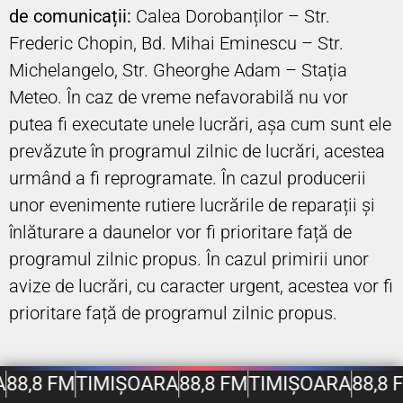
de comunicații:
Calea Dorobanților – Str.
Frederic Chopin, Bd. Mihai Eminescu – Str.
Michelangelo, Str. Gheorghe Adam – Stația
Meteo. În caz de vreme nefavorabilă nu vor
putea fi executate unele lucrări, așa cum sunt ele
prevăzute în programul zilnic de lucrări, acestea
urmând a fi reprogramate. În cazul producerii
unor evenimente rutiere lucrările de reparații și
înlăturare a daunelor vor fi prioritare față de
programul zilnic propus. În cazul primirii unor
avize de lucrări, cu caracter urgent, acestea vor fi
prioritare față de programul zilnic propus.
A
88,8 FM
TIMIȘOARA
88,8 FM
TIMIȘOARA
88,8 