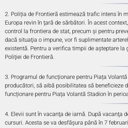
2. Poliția de Frontieră estimează trafic intens în m
Europa revin în ţară de sărbători. În acest context, 
control la frontiera de stat, precum şi pentru preve
dacă situaţia o impune, vor fi suplimentate artere
existentă. Pentru a verifica timpii de aşteptare la
Poliţiei de Frontieră.
3. Programul de funcționare pentru Piața Volantă S
producători, să aibă posibilitatea să beneficieze 
funcționare pentru Piața Volantă Stadion în perioad
4. Elevii sunt în vacanţa de iarnă. După vacanţa de
cursuri. Acesta se va desfăşura până în 7 februar