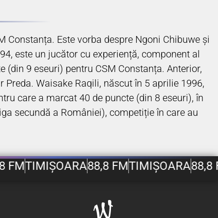
CSM Constanța. Este vorba despre Ngoni Chibuwe și
94, este un jucător cu experiență, component al
cte (din 9 eseuri) pentru CSM Constanța. Anterior,
Preda. Waisake Raqili, născut în 5 aprilie 1996,
ntru care a marcat 40 de puncte (din 8 eseuri), în
(liga secundă a României), competiție în care au
8 FM
TIMIȘOARA
88,8 FM
TIMIȘOARA
88,8 