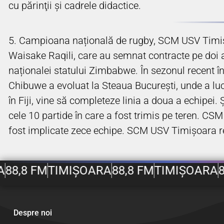
cu părinţii şi cadrele didactice.
5. Campioana națională de rugby, SCM USV Timișoa
Waisake Raqili, care au semnat contracte pe doi 
naționalei statului Zimbabwe. În sezonul recent înc
Chibuwe a evoluat la Steaua București, unde a lu
în Fiji, vine să completeze linia a doua a echipei.
cele 10 partide în care a fost trimis pe teren. CS
fost implicate zece echipe. SCM USV Timișoara rei
A
88,8 FM
TIMIȘOARA
88,8 FM
TIMIȘOARA
8
Despre noi