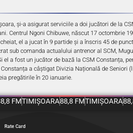
ra, și-a asigurat serviciile a doi jucători de la 
ani. Centrul Ngoni Chibuwe, născut 17 octombrie 19
heiat, el a jucat în 9 partide și a înscris 45 de pun
crat sub comanda actualului antrenor al SCM, Mugur 
 Și el a fost un jucător de bază la CSM Constanța, pe
M Constanța a câștigat Divizia Națională de Seniori 
a pregătirile în 20 ianuarie.
8,8 FM
TIMIȘOARA
88,8 FM
TIMIȘOARA
88,
Rate Card