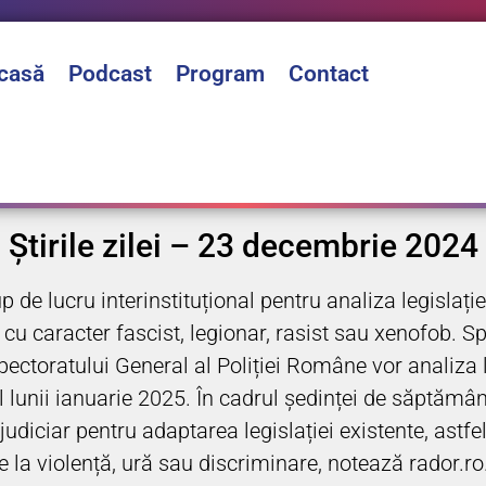
casă
Podcast
Program
Contact
Știrile zilei – 23 decembrie 2024
 de lucru interinstituțional pentru analiza legislației
 cu caracter fascist, legionar, rasist sau xenofob. Spe
nspectoratului General al Poliției Române vor analiza 
 lunii ianuarie 2025. În cadrul ședinței de săptămân
judiciar pentru adaptarea legislației existente, astf
e la violență, ură sau discriminare, notează rador.ro