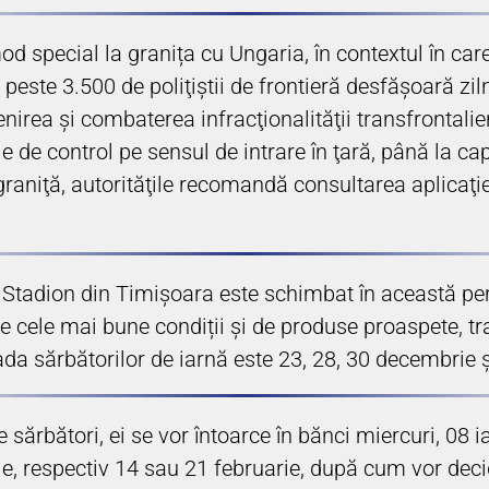
od special la granița cu Ungaria, în contextul în care
peste 3.500 de poliţiştii de frontieră desfăşoară zilni
nirea şi combaterea infracţionalităţii transfrontalier
le de control pe sensul de intrare în ţară, până la 
 graniţă, autorităţile recomandă consultarea aplicaţie
tadion din Timișoara este schimbat în această perioa
de cele mai bune condiții și de produse proaspete, t
a sărbătorilor de iarnă este 23, 28, 30 decembrie și 
 sărbători, ei se vor întoarce în bănci miercuri, 08 
ie, respectiv 14 sau 21 februarie, după cum vor dec