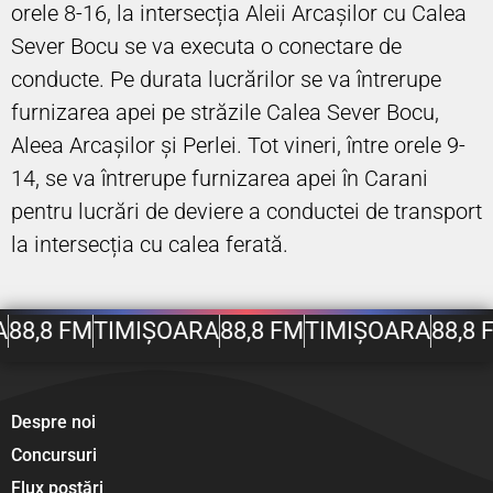
orele 8-16, la intersecția Aleii Arcașilor cu Calea
Sever Bocu se va executa o conectare de
conducte. Pe durata lucrărilor se va întrerupe
furnizarea apei pe străzile Calea Sever Bocu,
Aleea Arcașilor și Perlei. Tot vineri, între orele 9-
14, se va întrerupe furnizarea apei în Carani
pentru lucrări de deviere a conductei de transport
la intersecția cu calea ferată.
A
88,8 FM
TIMIȘOARA
88,8 FM
TIMIȘOARA
88,8 
Despre noi
Concursuri
Flux postări