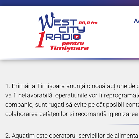
A
1. Primăria Timișoara anunță o nouă acțiune de der
va fi nefavorabilă, operațiunile vor fi reprogramate
companie, sunt rugați să evite pe cât posibil cont
colaborarea cetățenilor și recomandă igienizarea spa
2. Aquatim este operatorul serviciilor de aliment