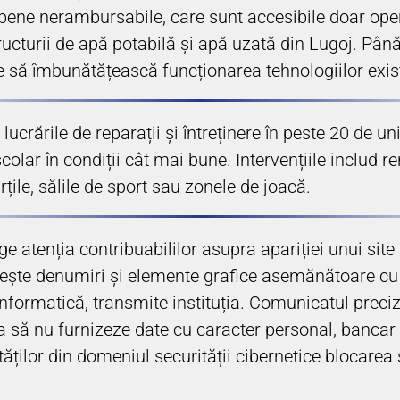
opene nerambursabile, care sunt accesibile doar ope
ucturii de apă potabilă și apă uzată din Lugoj. Pân
nite să îmbunătățească funcționarea tehnologiilor exi
ucrările de reparații și întreținere în peste 20 de un
școlar în condiții cât mai bune. Intervențiile includ 
rțile, sălile de sport sau zonele de joacă.
e atenția contribuabililor asupra apariției unui site
losește denumiri și elemente grafice asemănătoare cu 
e informatică, transmite instituția. Comunicatul prec
a să nu furnizeze date cu caracter personal, bancar s
tăților din domeniul securității cibernetice blocarea 