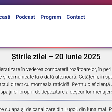
casă
Podcast
Program
Contact
Știrile zilei – 20 iunie 2025
atizare în vederea combaterii rozătoarelor, în peri
 și comunicate la o dată ulterioară. Cetățenii, în spe
actul direct cu momeala raticidă. Pentru o eficiență 
țiilor proprii de depozitare a deșeurilor menajere, atâ
are cu apă și de canalizare din Lugoj, din luna mai.