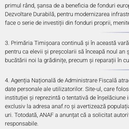
primul rând, șansa de a beneficia de fonduri eur
Dezvoltare Durabilă, pentru modernizarea infrastr
face o serie de investiții din fonduri proprii, me
3. Primăria Timișoara continuă și în această vară l
pentru ca elevii și preșcolarii să înceapă noul an 
bucătării noi la grădinițe, precum și reparații în cu
4. Agenția Națională de Administrare Fiscală atrag
date personale ale utilizatorilor. Site-ul, care fo
instituției și reprezintă o tentativă de înșelăciun
exclusiv la adresa anaf.ro și avertizează populați
uri. Totodată, ANAF a anunțat că a solicitat autori
responsabile.