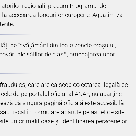
ratorilor regionali, precum Programul de
ă la accesarea fondurilor europene, Aquatim va
stente.
ități de învățământ din toate zonele orașului,
renovări ale sălilor de clasă, amenajarea unor
 fraudulos, care are ca scop colectarea ilegală de
cele de pe portalul oficial al ANAF, nu aparține
izează că singura pagină oficială este accesibilă
au fiscal în formulare apărute pe astfel de site-
site-urilor malițioase și identificarea persoanelor