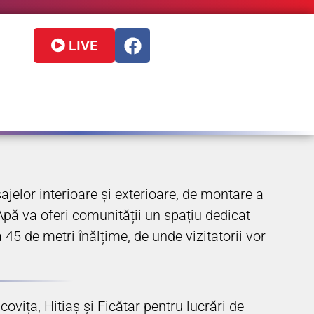
LIVE
sajelor interioare și exterioare, de montare a
e Apă va oferi comunității un spațiu dedicat
a 45 de metri înălțime, de unde vizitatorii vor
ovița, Hitiaș și Ficătar pentru lucrări de