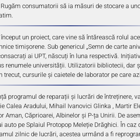
. Rugăm consumatorii să ia măsuri de stocare a unor
uatim.
 început un proiect, care vine să întărească rolul ac
ehnice timișorene. Sub genericul „Semn de carte aniver
 consacrați ai UPT, născuți în luna respectivă. Inițiati
 renumele universității. Utilizatorii bibliotecii, dar ș
n trecut, cursurile și caietele de laborator pe care
programul de reparații și lucrări de întreținere, va
ie Calea Aradului, Mihail Ivanovici Glinka , Martir El
or Aman, Căprioarei, Albinelor și P-ța Unirii. De ase
i auto pe Splaiul Protopop Meleție Drăghici. În caz 
ramul zilnic de lucrări, acestea urmând a fi reprogr