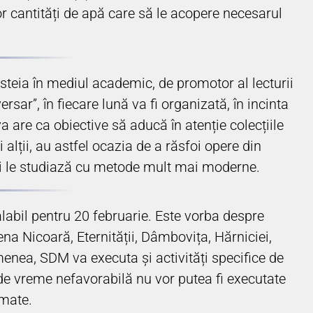
 cantități de apă care să le acopere necesarul
esteia în mediul academic, de promotor al lecturii
sar”, în fiecare lună va fi organizată, în incinta
va are ca obiective să aducă în atenție colecțiile
i alții, au astfel ocazia de a răsfoi opere din
 azi le studiază cu metode mult mai moderne.
labil pentru 20 februarie. Este vorba despre
ena Nicoară, Eternității, Dâmbovița, Hărniciei,
menea, SDM va executa și activități specifice de
de vreme nefavorabilă nu vor putea fi executate
amate.