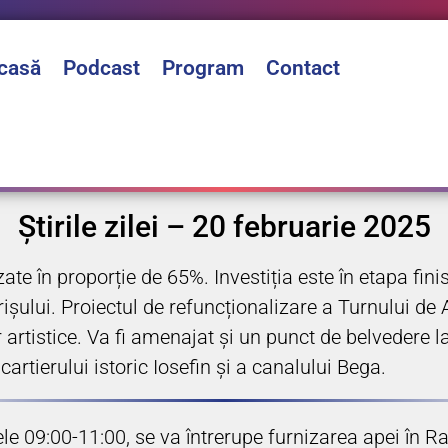
casă
Podcast
Program
Contact
Știrile zilei – 20 februarie 2025
zate în proporție de 65%. Investiția este în etapa fini
perișului. Proiectul de refuncționalizare a Turnului d
or artistice. Va fi amenajat și un punct de belvedere l
ierului istoric Iosefin și a canalului Bega.
ele 09:00-11:00, se va întrerupe furnizarea apei în Rac