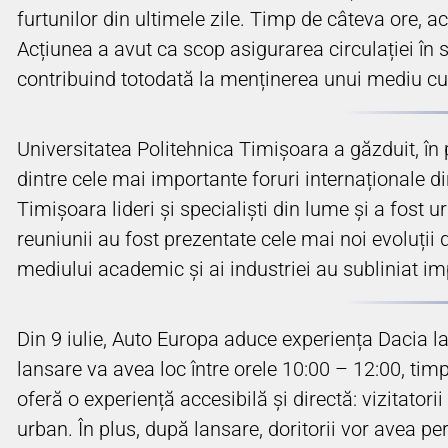
furtunilor din ultimele zile. Timp de câteva ore, a
Acțiunea a avut ca scop asigurarea circulației în 
contribuind totodată la menținerea unui mediu cur
Universitatea Politehnica Timișoara a găzduit, în
dintre cele mai importante foruri internaționale din
Timișoara lideri și specialiști din lume și a fost u
reuniunii au fost prezentate cele mai noi evoluții 
mediului academic și ai industriei au subliniat imp
Din 9 iulie, Auto Europa aduce experiența Dacia l
lansare va avea loc între orele 10:00 – 12:00, tim
oferă o experiență accesibilă și directă: vizitator
urban. În plus, după lansare, doritorii vor avea pe