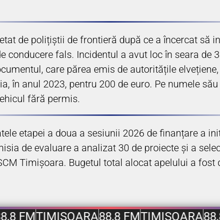
etat de polițiștii de frontieră după ce a încercat să 
conducere fals. Incidentul a avut loc în seara de 30
umentul, care părea emis de autoritățile elvețiene, s
erbia, în anul 2023, pentru 200 de euro. Pe numele să
vehicul fără permis.
ele etapei a doua a sesiunii 2026 de finanțare a iniț
isia de evaluare a analizat 30 de proiecte și a selec
 SCM Timișoara. Bugetul total alocat apelului a fost d
8,8 FM
TIMIȘOARA
88,8 FM
TIMIȘOARA
88,