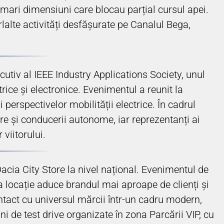
e mari dimensiuni care blocau parțial cursul apei.
rlalte activități desfășurate pe Canalul Bega,
utiv al IEEE Industry Applications Society, unul
trice și electronice. Evenimentul a reunit la
i perspectivelor mobilității electrice. În cadrul
ere și conducerii autonome, iar reprezentanți ai
viitorului.
acia City Store la nivel național. Evenimentul de
ua locație aduce brandul mai aproape de clienți și
contact cu universul mărcii într-un cadru modern,
ni de test drive organizate în zona Parcării VIP, cu