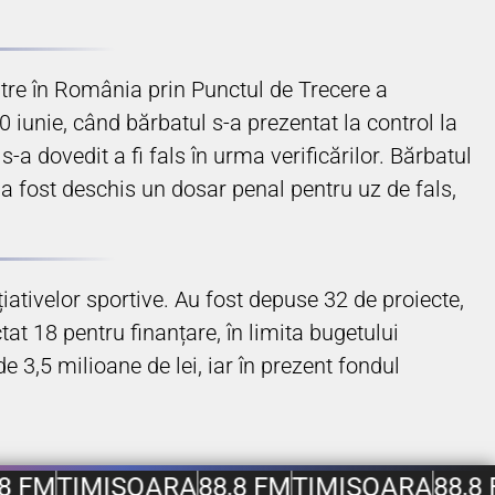
intre în România prin Punctul de Trecere a
 iunie, când bărbatul s-a prezentat la control la
-a dovedit a fi fals în urma verificărilor. Bărbatul
u a fost deschis un dosar penal pentru uz de fals,
iativelor sportive. Au fost depuse 32 de proiecte,
tat 18 pentru finanțare, în limita bugetului
e 3,5 milioane de lei, iar în prezent fondul
8 FM
TIMIȘOARA
88,8 FM
TIMIȘOARA
88,8 