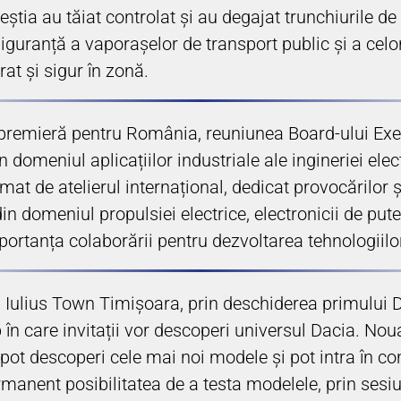
ceștia au tăiat controlat și au degajat trunchiurile d
siguranță a vaporașelor de transport public și a celo
at și sigur în zonă.
 premieră pentru România, reuniunea Board-ului Exec
 domeniul aplicațiilor industriale ale ingineriei elec
rmat de atelierul internațional, dedicat provocărilor ș
din domeniul propulsiei electrice, electronicii de put
ortanța colaborării pentru dezvoltarea tehnologiilor 
a Iulius Town Timișoara, prin deschiderea primului D
p în care invitații vor descoperi universul Dacia. No
ii pot descoperi cele mai noi modele și pot intra în 
rmanent posibilitatea de a testa modelele, prin sesiu