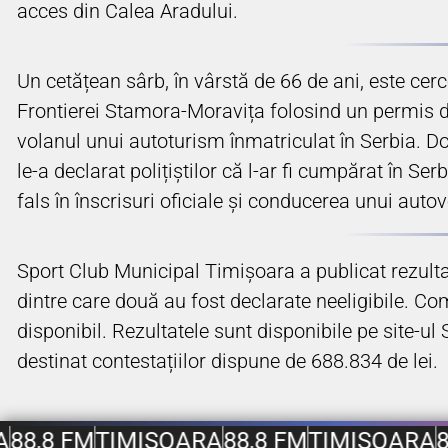
acces din Calea Aradului.
Un cetățean sârb, în vârstă de 66 de ani, este cerc
Frontierei Stamora-Moravița folosind un permis de 
volanul unui autoturism înmatriculat în Serbia. Doc
le-a declarat polițiștilor că l-ar fi cumpărat în S
fals în înscrisuri oficiale și conducerea unui auto
Sport Club Municipal Timișoara a publicat rezultat
dintre care două au fost declarate neeligibile. Com
disponibil. Rezultatele sunt disponibile pe site-ul
destinat contestațiilor dispune de 688.834 de lei.
A
88,8 FM
TIMIȘOARA
88,8 FM
TIMIȘOARA
8