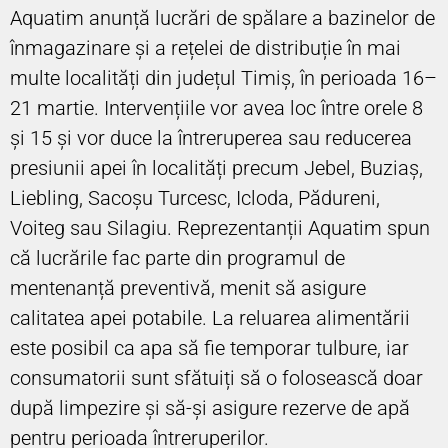
Aquatim anunță lucrări de spălare a bazinelor de
înmagazinare și a rețelei de distribuție în mai
multe localități din județul Timiș, în perioada 16–
21 martie. Intervențiile vor avea loc între orele 8
și 15 și vor duce la întreruperea sau reducerea
presiunii apei în localități precum Jebel, Buziaș,
Liebling, Sacoșu Turcesc, Icloda, Pădureni,
Voiteg sau Silagiu. Reprezentanții Aquatim spun
că lucrările fac parte din programul de
mentenanță preventivă, menit să asigure
calitatea apei potabile. La reluarea alimentării
este posibil ca apa să fie temporar tulbure, iar
consumatorii sunt sfătuiți să o folosească doar
după limpezire și să-și asigure rezerve de apă
pentru perioada întreruperilor.