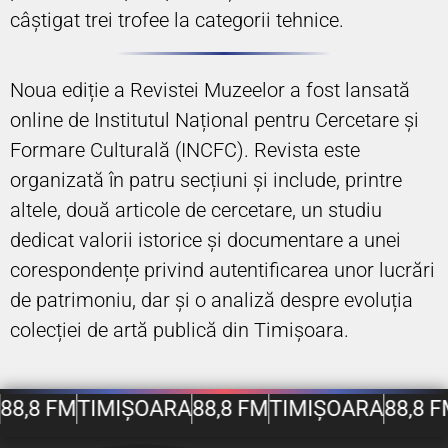
câștigat trei trofee la categorii tehnice.
Noua ediție a Revistei Muzeelor a fost lansată
online de Institutul Național pentru Cercetare și
Formare Culturală (INCFC). Revista este
organizată în patru secțiuni și include, printre
altele, două articole de cercetare, un studiu
dedicat valorii istorice și documentare a unei
corespondențe privind autentificarea unor lucrări
de patrimoniu, dar și o analiză despre evoluția
colecției de artă publică din Timișoara.
8,8 FM
TIMIȘOARA
88,8 FM
TIMIȘOARA
88,8 FM