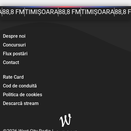
A
88,8 FM
TIMIȘOARA
88,8 FM
TIMIȘOARA
88,8 
Despre noi
Concursuri
Flux postări
Contact
Rate Card
Cod de conduită
Politica de cookies
Descarcă stream