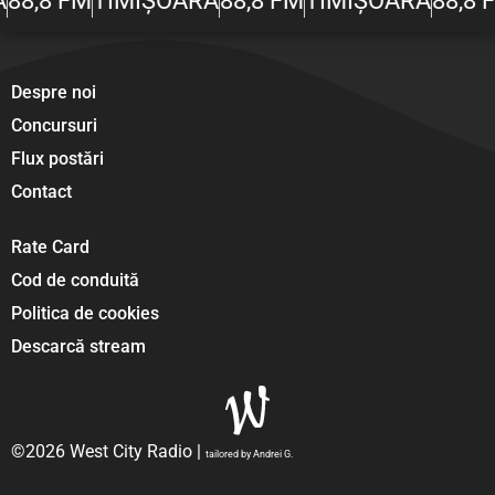
A
88,8 FM
TIMIȘOARA
88,8 FM
TIMIȘOARA
88,8 
Despre noi
Concursuri
Flux postări
Contact
Rate Card
Cod de conduită
Politica de cookies
Descarcă stream
©2026 West City Radio |
tailored by Andrei G.