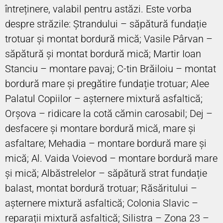
întreținere, valabil pentru astăzi. Este vorba
despre străzile: Ștrandului – săpătură fundație
trotuar și montat bordură mică; Vasile Pârvan –
săpătură și montat bordură mică; Martir Ioan
Stanciu – montare pavaj; C-tin Brăiloiu – montat
bordură mare și pregătire fundație trotuar; Alee
Palatul Copiilor – așternere mixtură asfaltică;
Orșova – ridicare la cotă cămin carosabil; Dej –
desfacere și montare bordură mică, mare și
asfaltare; Mehadia – montare bordură mare și
mică; Al. Vaida Voievod – montare bordură mare
și mică; Albăstrelelor – săpătură strat fundație
balast, montat bordură trotuar; Răsăritului –
așternere mixtură asfaltică; Colonia Slavic –
reparații mixtură asfaltică; Silistra – Zona 23 –