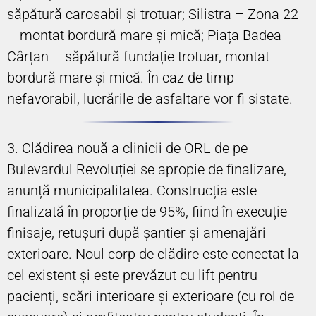
săpătură carosabil și trotuar; Silistra – Zona 22
– montat bordură mare și mică; Piața Badea
Cârțan – săpătură fundație trotuar, montat
bordură mare și mică. În caz de timp
nefavorabil, lucrările de asfaltare vor fi sistate.
3. Clădirea nouă a clinicii de ORL de pe
Bulevardul Revoluției se apropie de finalizare,
anunță municipalitatea. Construcția este
finalizată în proporție de 95%, fiind în execuție
finisaje, retușuri după șantier și amenajări
exterioare. Noul corp de clădire este conectat la
cel existent și este prevăzut cu lift pentru
pacienți, scări interioare și exterioare (cu rol de