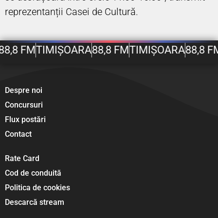
reprezentanții Casei de Cultură.
8,8 FM
TIMIȘOARA
88,8 FM
TIMIȘOARA
88,8 FM
Despre noi
Concursuri
Flux postări
Contact
Rate Card
Cod de conduită
Politica de cookies
Descarcă stream